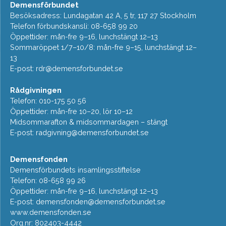
Demensförbundet
Besöksadress: Lundagatan 42 A, 5 tr, 117 27 Stockholm
Telefon förbundskansli: 08-658 99 20
Öppettider: mån-fre 9–16, lunchstängt 12–13
Sommaröppet 1/7–10/8: mån-fre 9–15, lunchstängt 12–
13
E-post:
rdr@demensforbundet.se
Rådgivningen
Telefon: 010-175 50 56
Öppettider: mån-fre 10–20, lör 10–12
Midsommarafton & midsommardagen – stängt
E-post:
radgivning@demensforbundet.se
Demensfonden
Demensförbundets insamlingsstiftelse
Telefon: 08-658 99 26
Öppettider: mån-fre 9–16, lunchstängt 12–13
E-post:
demensfonden@demensforbundet.se
www.demensfonden.se
Org.nr: 802403-4442