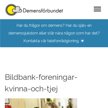
Skip
Har du frågor om demens? Har du själv en
to
demenssjukdom eller står nära någon som har det?
content
Kontakta vår telefonrådgivning.
Bildbank-foreningar-
kvinna-och-tjej