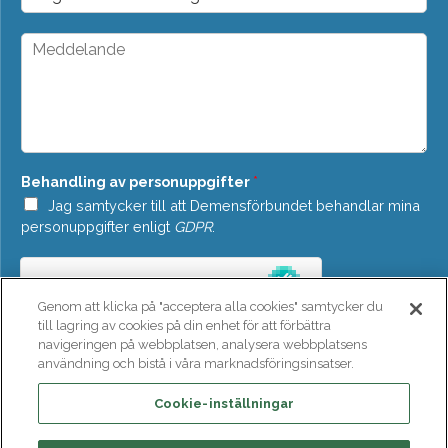
r
t
o
*
p
M
d
e
o
d
w
d
n
e
*
l
a
n
Behandling av personuppgifter
*
d
e
Jag samtycker till att Demensförbundet behandlar mina
*
personuppgifter enligt
GDPR
.
Genom att klicka på "acceptera alla cookies" samtycker du
till lagring av cookies på din enhet för att förbättra
navigeringen på webbplatsen, analysera webbplatsens
användning och bistå i våra marknadsföringsinsatser.
SKICKA
Cookie-inställningar