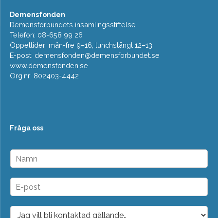
Demensfonden
Demensförbundets insamlingsstiftelse
Telefon: 08-658 99 26
Öppettider: mån-fre 9–16, lunchstängt 12–13
E-post:
demensfonden@demensforbundet.se
www.demensfonden.se
Org.nr: 802403-4442
Fråga oss
N
a
m
n
E
*
-
p
o
D
s