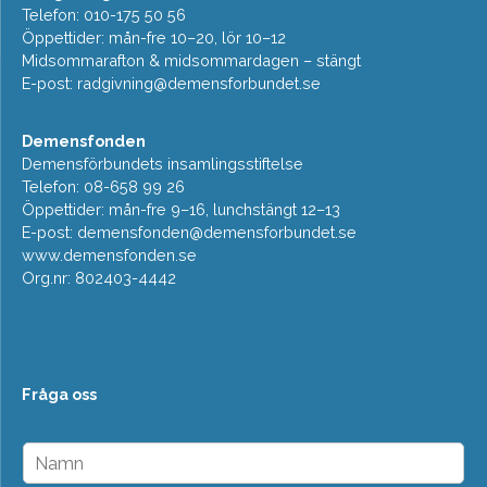
Telefon: 010-175 50 56
Öppettider: mån-fre 10–20, lör 10–12
Midsommarafton & midsommardagen – stängt
E-post:
radgivning@demensforbundet.se
Demensfonden
Demensförbundets insamlingsstiftelse
Telefon: 08-658 99 26
Öppettider: mån-fre 9–16, lunchstängt 12–13
E-post:
demensfonden@demensforbundet.se
www.demensfonden.se
Org.nr: 802403-4442
Fråga oss
N
a