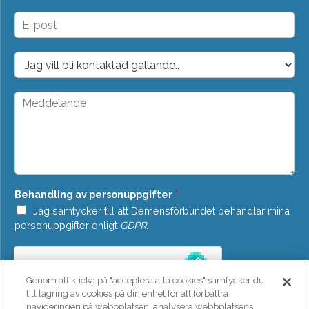
m
n
E
*
-
p
o
D
s
r
t
o
*
p
M
d
e
o
d
w
d
n
e
*
l
a
n
Behandling av personuppgifter
*
d
e
Jag samtycker till att Demensförbundet behandlar mina
*
personuppgifter enligt
GDPR
.
Genom att klicka på "acceptera alla cookies" samtycker du
till lagring av cookies på din enhet för att förbättra
navigeringen på webbplatsen, analysera webbplatsens