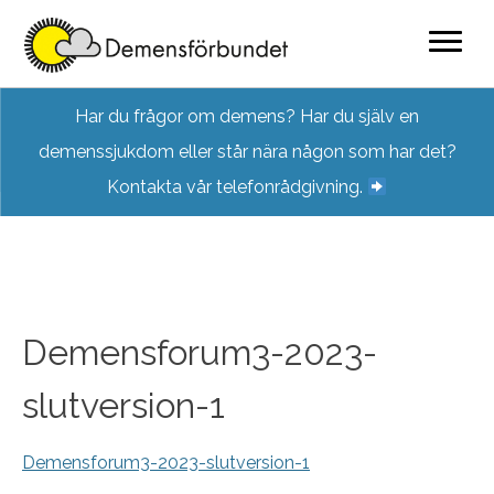
Skip
Har du frågor om demens? Har du själv en
to
demenssjukdom eller står nära någon som har det?
content
Kontakta vår telefonrådgivning.
Demensforum3-2023-
slutversion-1
Demensforum3-2023-slutversion-1