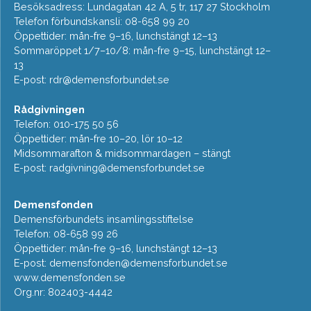
Besöksadress: Lundagatan 42 A, 5 tr, 117 27 Stockholm
Telefon förbundskansli: 08-658 99 20
Öppettider: mån-fre 9–16, lunchstängt 12–13
Sommaröppet 1/7–10/8: mån-fre 9–15, lunchstängt 12–
13
E-post:
rdr@demensforbundet.se
Rådgivningen
Telefon: 010-175 50 56
Öppettider: mån-fre 10–20, lör 10–12
Midsommarafton & midsommardagen – stängt
E-post:
radgivning@demensforbundet.se
Demensfonden
Demensförbundets insamlingsstiftelse
Telefon: 08-658 99 26
Öppettider: mån-fre 9–16, lunchstängt 12–13
E-post:
demensfonden@demensforbundet.se
www.demensfonden.se
Org.nr: 802403-4442