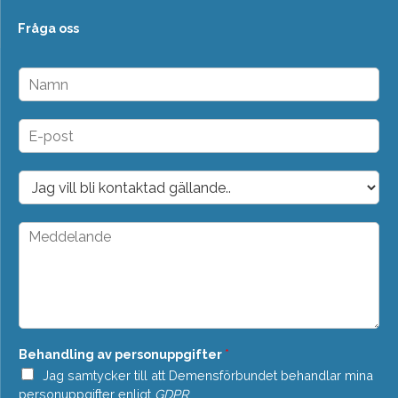
Fråga oss
N
a
m
n
E
*
-
p
o
D
s
r
t
o
*
p
M
d
e
o
d
w
d
n
e
*
l
a
n
Behandling av personuppgifter
*
d
e
Jag samtycker till att Demensförbundet behandlar mina
*
personuppgifter enligt
GDPR
.