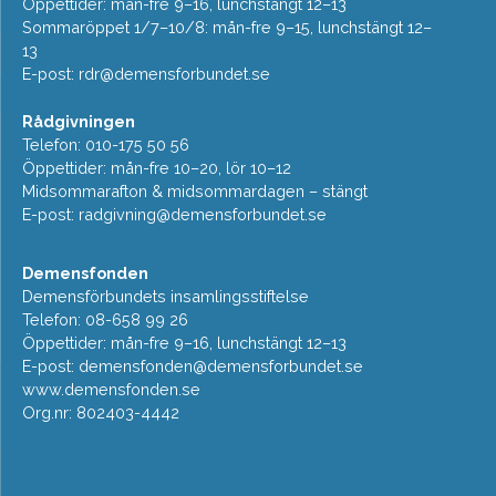
Öppettider: mån-fre 9–16, lunchstängt 12–13
Sommaröppet 1/7–10/8: mån-fre 9–15, lunchstängt 12–
13
E-post:
rdr@demensforbundet.se
Rådgivningen
Telefon: 010-175 50 56
Öppettider: mån-fre 10–20, lör 10–12
Midsommarafton & midsommardagen – stängt
E-post:
radgivning@demensforbundet.se
Demensfonden
Demensförbundets insamlingsstiftelse
Telefon: 08-658 99 26
Öppettider: mån-fre 9–16, lunchstängt 12–13
E-post:
demensfonden@demensforbundet.se
www.demensfonden.se
Org.nr: 802403-4442