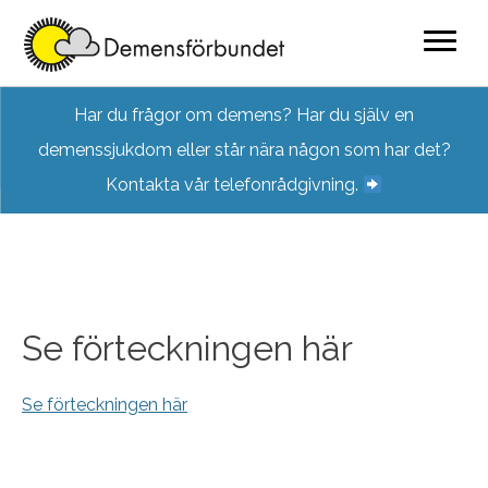
Skip
Har du frågor om demens? Har du själv en
to
demenssjukdom eller står nära någon som har det?
content
Kontakta vår telefonrådgivning.
Se förteckningen här
Se förteckningen här