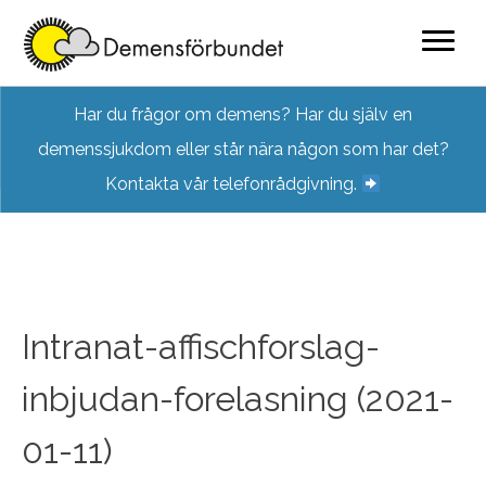
Skip
Har du frågor om demens? Har du själv en
to
demenssjukdom eller står nära någon som har det?
content
Kontakta vår telefonrådgivning.
Intranat-affischforslag-
inbjudan-forelasning (2021-
01-11)