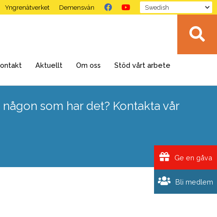
Yngrenätverket
Demensvän
ontakt
Aktuellt
Om oss
Stöd vårt arbete
 någon som har det? Kontakta vår
Ge en gåva
Bli medlem