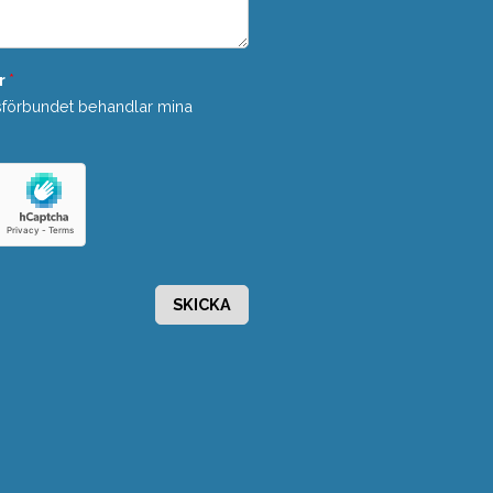
r
*
sförbundet behandlar mina
SKICKA