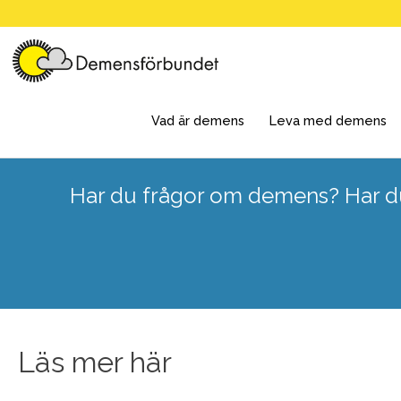
Skip
to
content
Vad är demens
Leva med demens
Har du frågor om demens? Har du
Läs mer här