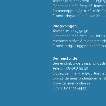
Telefon förbundskansli: 08-658 9
Öppettider: mån-fre 9–16, lunchst
Sommaröppet 1/7–10/8: mån-fre 9
E-post:
rdr@demensforbundet.se
Rådgivningen
Telefon: 010-175 50 56
Öppettider: mån-fre 10–20, lör 10
Midsommarafton & midsommarda
E-post:
radgivning@demensforbu
Demensfonden
Demensförbundets insamlingsstif
Telefon: 08-658 99 26
Öppettider: mån-fre 9–16, lunchst
E-post:
demensfonden@demensfo
www.demensfonden.se
Org.nr: 802403-4442