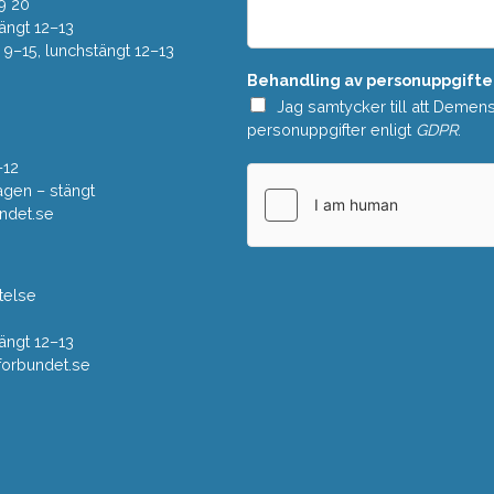
e
9 20
*
l
ängt 12–13
a
–15, lunchstängt 12–13
n
Behandling av personuppgifte
d
e
Jag samtycker till att Demen
*
personuppgifter enligt
GDPR
.
–12
gen – stängt
ndet.se
telse
ängt 12–13
rbundet.se