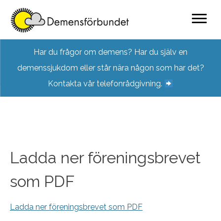
Skip
Har du frågor om demens? Har du själv en
to
demenssjukdom eller står nära någon som har det?
content
Kontakta vår telefonrådgivning.
Ladda ner föreningsbrevet
som PDF
Ladda ner föreningsbrevet som PDF