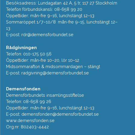
Besöksadress: Lundagatan 42 A, 5 tr, 117 27 Stockholm
Telefon förbundskansli: 08-658 99 20
Öppettider: mån-fre 9–16, lunchstängt 12–13
Sommaröppet 1/7–10/8: mån-fre 9–15, lunchstängt 12–
13
E-post:
rdr@demensforbundet.se
Rådgivningen
Telefon: 010-175 50 56
Öppettider: mån-fre 10–20, lör 10–12
Midsommarafton & midsommardagen – stängt
E-post:
radgivning@demensforbundet.se
Demensfonden
Demensförbundets insamlingsstiftelse
Telefon: 08-658 99 26
Öppettider: mån-fre 9–16, lunchstängt 12–13
E-post:
demensfonden@demensforbundet.se
www.demensfonden.se
Org.nr: 802403-4442