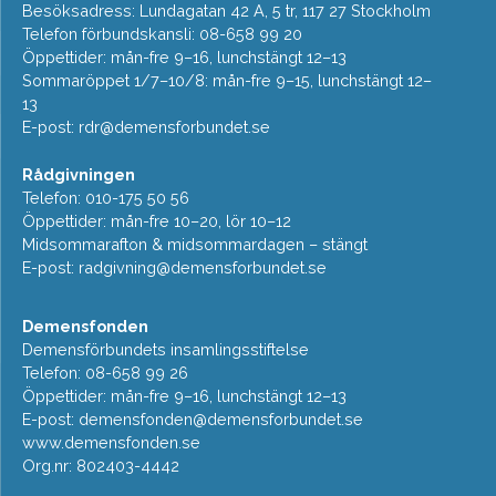
Besöksadress: Lundagatan 42 A, 5 tr, 117 27 Stockholm
Telefon förbundskansli: 08-658 99 20
Öppettider: mån-fre 9–16, lunchstängt 12–13
Sommaröppet 1/7–10/8: mån-fre 9–15, lunchstängt 12–
13
E-post:
rdr@demensforbundet.se
Rådgivningen
Telefon: 010-175 50 56
Öppettider: mån-fre 10–20, lör 10–12
Midsommarafton & midsommardagen – stängt
E-post:
radgivning@demensforbundet.se
Demensfonden
Demensförbundets insamlingsstiftelse
Telefon: 08-658 99 26
Öppettider: mån-fre 9–16, lunchstängt 12–13
E-post:
demensfonden@demensforbundet.se
www.demensfonden.se
Org.nr: 802403-4442