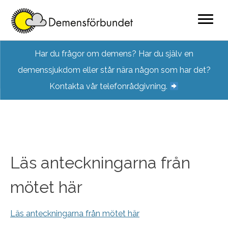
Skip
Har du frågor om demens? Har du själv en
to
demenssjukdom eller står nära någon som har det?
content
Kontakta vår telefonrådgivning.
Läs anteckningarna från
mötet här
Läs anteckningarna från mötet här