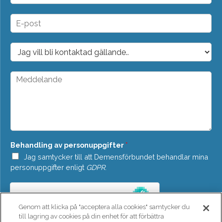
m
n
E
*
-
p
o
D
s
r
t
o
*
p
M
d
e
o
d
w
d
n
e
*
l
a
n
Behandling av personuppgifter
*
d
e
Jag samtycker till att Demensförbundet behandlar mina
*
personuppgifter enligt
GDPR
.
Genom att klicka på "acceptera alla cookies" samtycker du
till lagring av cookies på din enhet för att förbättra