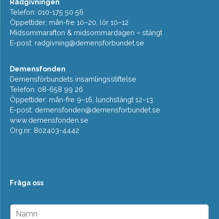
Rådgivningen
Telefon: 010-175 50 56
Öppettider: mån-fre 10–20, lör 10–12
Midsommarafton & midsommardagen – stängt
E-post:
radgivning@demensforbundet.se
Demensfonden
Demensförbundets insamlingsstiftelse
Telefon: 08-658 99 26
Öppettider: mån-fre 9–16, lunchstängt 12–13
E-post:
demensfonden@demensforbundet.se
www.demensfonden.se
Org.nr: 802403-4442
Fråga oss
N
a