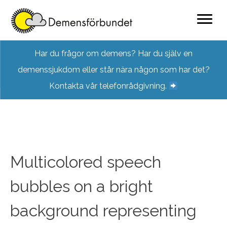
Skip
Har du frågor om demens? Har du själv en
to
demenssjukdom eller står nära någon som har det?
content
Kontakta vår telefonrådgivning.
Multicolored speech
bubbles on a bright
background representing