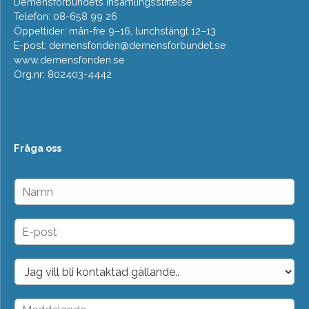
Demensförbundets insamlingsstiftelse
Telefon: 08-658 99 26
Öppettider: mån-fre 9–16, lunchstängt 12–13
E-post:
demensfonden@demensforbundet.se
www.demensfonden.se
Org.nr: 802403-4442
Fråga oss
N
a
m
n
E
*
-
p
o
D
s
r
t
o
*
p
M