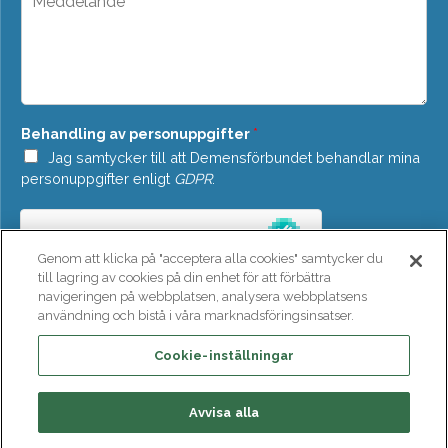
d
e
o
d
w
d
n
e
*
l
a
n
Behandling av personuppgifter
*
d
e
Jag samtycker till att Demensförbundet behandlar mina
*
personuppgifter enligt
GDPR
.
Genom att klicka på "acceptera alla cookies" samtycker du
till lagring av cookies på din enhet för att förbättra
navigeringen på webbplatsen, analysera webbplatsens
användning och bistå i våra marknadsföringsinsatser.
SKICKA
Cookie-inställningar
Avvisa alla