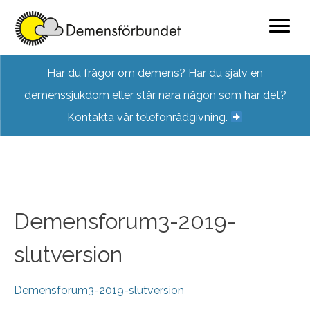
Skip
Har du frågor om demens? Har du själv en
to
demenssjukdom eller står nära någon som har det?
content
Kontakta vår telefonrådgivning.
Demensforum3-2019-
slutversion
Demensforum3-2019-slutversion