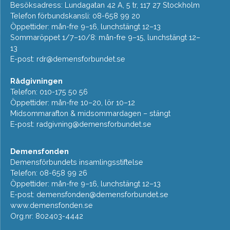
Besöksadress: Lundagatan 42 A, 5 tr, 117 27 Stockholm
Telefon förbundskansli: 08-658 99 20
Öppettider: mån-fre 9–16, lunchstängt 12–13
Sommaröppet 1/7–10/8: mån-fre 9–15, lunchstängt 12–
13
E-post:
rdr@demensforbundet.se
Rådgivningen
Telefon: 010-175 50 56
Öppettider: mån-fre 10–20, lör 10–12
Midsommarafton & midsommardagen – stängt
E-post:
radgivning@demensforbundet.se
Demensfonden
Demensförbundets insamlingsstiftelse
Telefon: 08-658 99 26
Öppettider: mån-fre 9–16, lunchstängt 12–13
E-post:
demensfonden@demensforbundet.se
www.demensfonden.se
Org.nr: 802403-4442