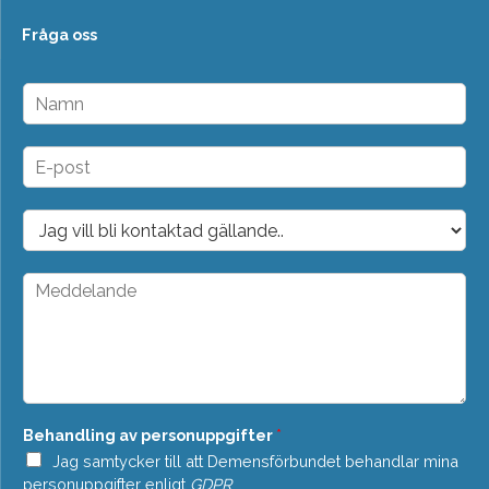
Fråga oss
N
a
m
n
E
*
-
p
o
D
s
r
t
o
*
p
M
d
e
o
d
w
d
n
e
*
l
a
n
Behandling av personuppgifter
*
d
e
Jag samtycker till att Demensförbundet behandlar mina
*
personuppgifter enligt
GDPR
.