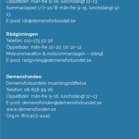
Öppettider: mån-fre 9–16, lunchstängt 12–13
Sommaröppet 1/7–10/8: mån-fre 9–15, lunchstängt 12–
13
E-post:
rdr@demensforbundet.se
Rådgivningen
Telefon: 010-175 50 56
Öppettider: mån-fre 10–20, lör 10–12
Midsommarafton & midsommardagen – stängt
E-post:
radgivning@demensforbundet.se
Demensfonden
Demensförbundets insamlingsstiftelse
Telefon: 08-658 99 26
Öppettider: mån-fre 9–16, lunchstängt 12–13
E-post:
demensfonden@demensforbundet.se
www.demensfonden.se
Org.nr: 802403-4442