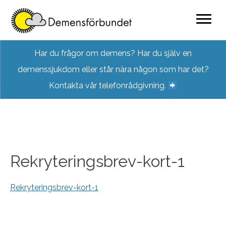
Skip
Har du frågor om demens? Har du själv en
to
demenssjukdom eller står nära någon som har det?
content
Kontakta vår telefonrådgivning.
Rekryteringsbrev-kort-1
Rekryteringsbrev-kort-1