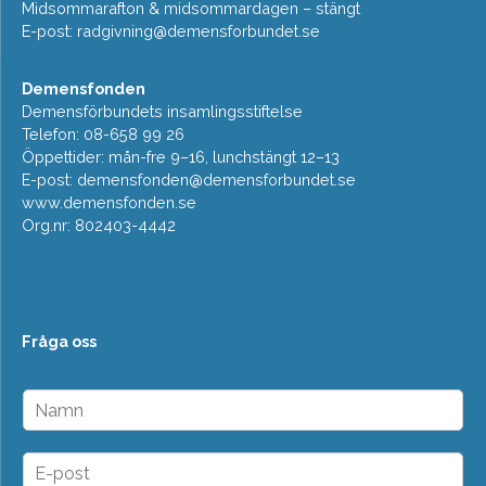
Midsommarafton & midsommardagen – stängt
E-post:
radgivning@demensforbundet.se
Demensfonden
Demensförbundets insamlingsstiftelse
Telefon: 08-658 99 26
Öppettider: mån-fre 9–16, lunchstängt 12–13
E-post:
demensfonden@demensforbundet.se
www.demensfonden.se
Org.nr: 802403-4442
Fråga oss
N
a
m
n
E
*
-