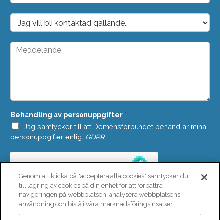
p
o
D
s
r
t
o
*
p
M
d
e
o
d
w
d
n
e
*
l
a
n
Behandling av personuppgifter
*
d
e
Jag samtycker till att Demensförbundet behandlar mina
*
personuppgifter enligt
GDPR
.
Genom att klicka på "acceptera alla cookies" samtycker du
till lagring av cookies på din enhet för att förbättra
navigeringen på webbplatsen, analysera webbplatsens
användning och bistå i våra marknadsföringsinsatser.
SKICKA