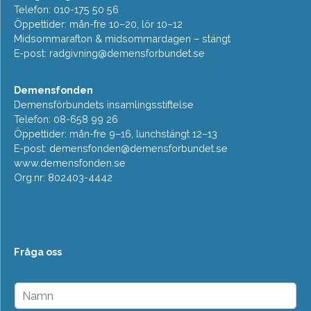
Telefon: 010-175 50 56
Öppettider: mån-fre 10–20, lör 10–12
Midsommarafton & midsommardagen – stängt
E-post:
radgivning@demensforbundet.se
Demensfonden
Demensförbundets insamlingsstiftelse
Telefon: 08-658 99 26
Öppettider: mån-fre 9–16, lunchstängt 12–13
E-post:
demensfonden@demensforbundet.se
www.demensfonden.se
Org.nr: 802403-4442
Fråga oss
N
a