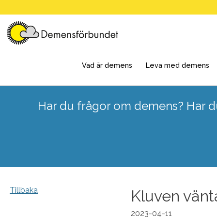
Skip
to
content
Vad är demens
Leva med demens
Har du frågor om demens? Har du
Tillbaka
Kluven vänt
2023-04-11