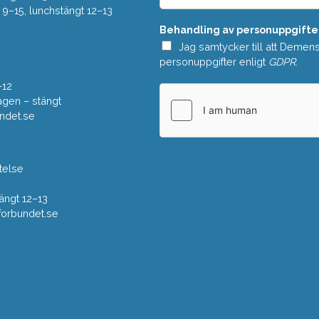
a
–15, lunchstängt 12–13
n
Behandling av personuppgifte
d
e
Jag samtycker till att Demen
*
personuppgifter enligt
GDPR
.
–12
gen – stängt
ndet.se
telse
ängt 12–13
rbundet.se