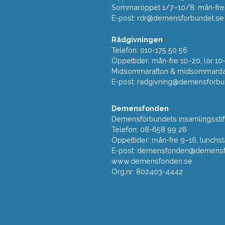
Sommaröppet 1/7–10/8: mån-fre 9
E-post:
rdr@demensforbundet.se
Rådgivningen
Telefon: 010-175 50 56
Öppettider: mån-fre 10–20, lör 10
Midsommarafton & midsommarda
E-post:
radgivning@demensforbu
Demensfonden
Demensförbundets insamlingsstif
Telefon: 08-658 99 26
Öppettider: mån-fre 9–16, lunchst
E-post:
demensfonden@demensfo
www.demensfonden.se
Org.nr: 802403-4442