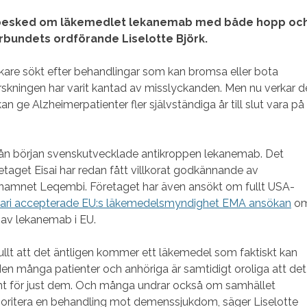
 besked om läkemedlet lekanemab med både hopp oc
bundets ordförande Liselotte Björk.
rskare sökt efter behandlingar som kan bromsa eller bota
skningen har varit kantad av misslyckanden. Men nu verkar d
n ge Alzheimerpatienter fler självständiga år till slut vara på
ån början svenskutvecklade antikroppen lekanemab. Det
taget Eisai har redan fått villkorat godkännande av
namnet Leqembi. Företaget har även ansökt om fullt USA-
uari accepterade EU:s läkemedelsmyndighet EMA ansökan
o
v lekanemab i EU.
llt att det äntligen kommer ett läkemedel som faktiskt kan
n många patienter och anhöriga är samtidigt oroliga att det
t för just dem. Och många undrar också om samhället
ioritera en behandling mot demenssjukdom, säger Liselotte