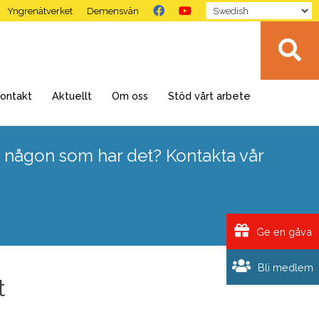
Yngrenätverket
Demensvän
ontakt
Aktuellt
Om oss
Stöd vårt arbete
 någon som har det? Kontakta vår
Ge en gåva
Bli medlem
t