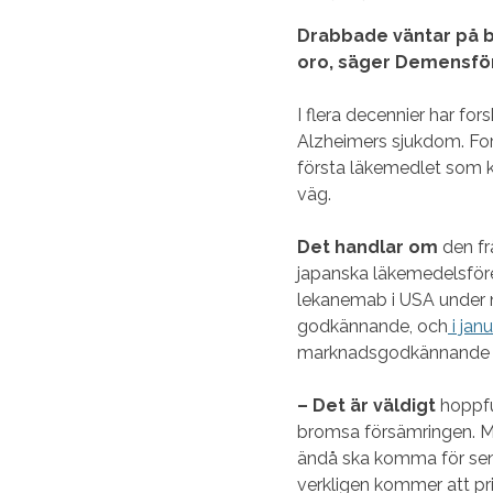
Drabbade väntar på
oro, säger Demensför
I flera decennier har fo
Alzheimers sjukdom. For
första läkemedlet som ka
väg.
Det handlar om
den fr
japanska läkemedelsföre
lekanemab i USA under 
godkännande, och
i jan
marknadsgodkännande a
– Det är väldigt
hoppfu
bromsa försämringen. Me
ändå ska komma för sen
verkligen kommer att pr