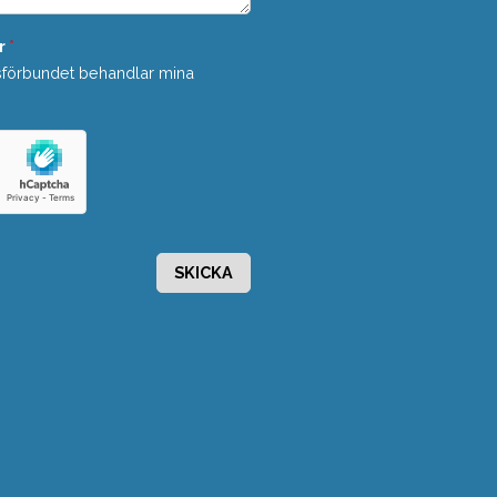
r
*
sförbundet behandlar mina
SKICKA