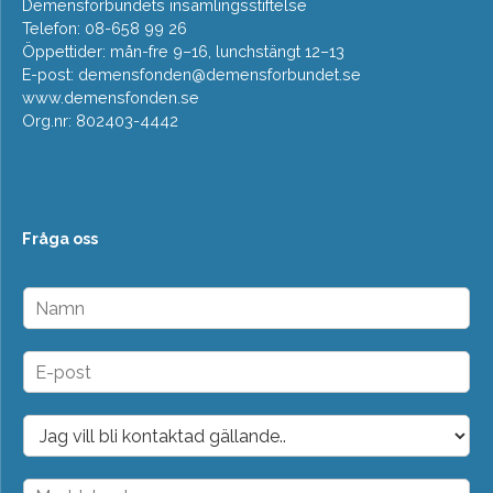
Demensförbundets insamlingsstiftelse
Telefon: 08-658 99 26
Öppettider: mån-fre 9–16, lunchstängt 12–13
E-post:
demensfonden@demensforbundet.se
www.demensfonden.se
Org.nr: 802403-4442
Fråga oss
N
a
m
n
E
*
-
p
o
D
s
r
t
o
*
p
M