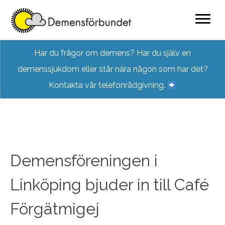
Skip
Har du frågor om demens? Har du själv en
to
demenssjukdom eller står nära någon som har det?
content
Kontakta vår telefonrådgivning.
Demensföreningen i
Linköping bjuder in till Café
Förgätmigej