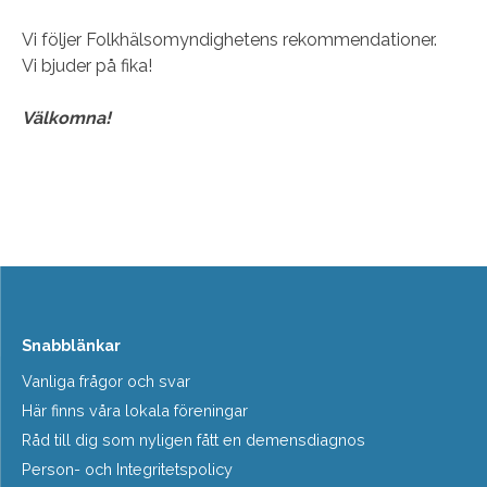
Vi följer Folkhälsomyndighetens rekommendationer.
Vi bjuder på fika!
Välkomna!
Snabblänkar
Vanliga frågor och svar
Här finns våra lokala föreningar
Råd till dig som nyligen fått en demensdiagnos
Person- och Integritetspolicy