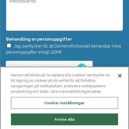
d
e
o
d
w
d
n
e
*
l
a
n
Behandling av personuppgifter
*
d
e
Jag samtycker till att Demensförbundet behandlar mina
*
personuppgifter enligt
GDPR
.
Genom att klicka på "acceptera alla cookies" samtycker du
till lagring av cookies på din enhet för att förbättra
navigeringen på webbplatsen, analysera webbplatsens
användning och bistå i våra marknadsföringsinsatser.
SKICKA
Cookie-inställningar
Avvisa alla