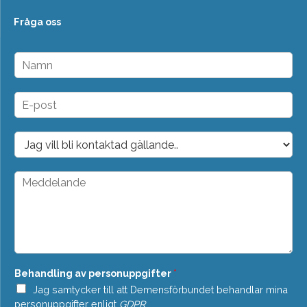
Fråga oss
N
a
m
n
E
*
-
p
o
D
s
r
t
o
*
p
M
d
e
o
d
w
d
n
e
*
l
a
n
Behandling av personuppgifter
*
d
e
Jag samtycker till att Demensförbundet behandlar mina
*
personuppgifter enligt
GDPR
.