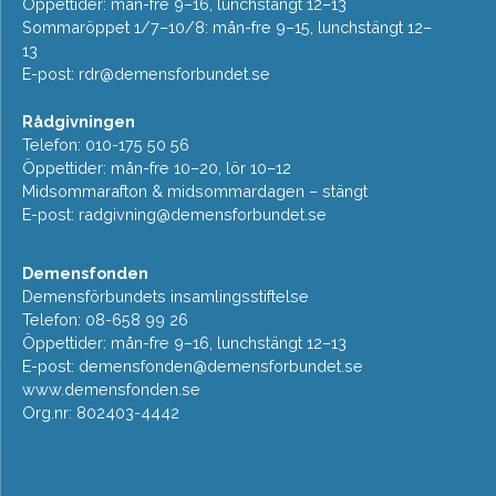
Öppettider: mån-fre 9–16, lunchstängt 12–13
Sommaröppet 1/7–10/8: mån-fre 9–15, lunchstängt 12–
13
E-post:
rdr@demensforbundet.se
Rådgivningen
Telefon: 010-175 50 56
Öppettider: mån-fre 10–20, lör 10–12
Midsommarafton & midsommardagen – stängt
E-post:
radgivning@demensforbundet.se
Demensfonden
Demensförbundets insamlingsstiftelse
Telefon: 08-658 99 26
Öppettider: mån-fre 9–16, lunchstängt 12–13
E-post:
demensfonden@demensforbundet.se
www.demensfonden.se
Org.nr: 802403-4442