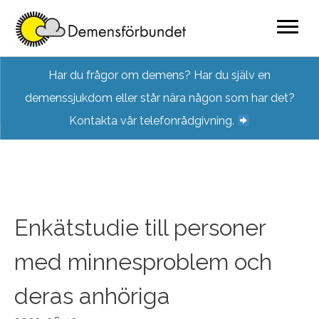
Skip
Har du frågor om demens? Har du själv en
to
demenssjukdom eller står nära någon som har det?
content
Kontakta vår telefonrådgivning.
Enkätstudie till personer
med minnesproblem och
deras anhöriga