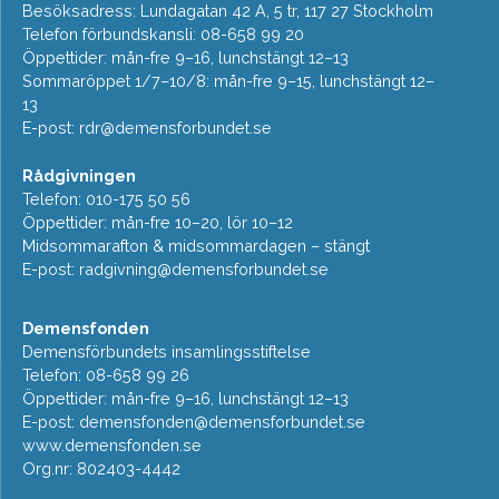
Besöksadress: Lundagatan 42 A, 5 tr, 117 27 Stockholm
Telefon förbundskansli: 08-658 99 20
Öppettider: mån-fre 9–16, lunchstängt 12–13
Sommaröppet 1/7–10/8: mån-fre 9–15, lunchstängt 12–
13
E-post:
rdr@demensforbundet.se
Rådgivningen
Telefon: 010-175 50 56
Öppettider: mån-fre 10–20, lör 10–12
Midsommarafton & midsommardagen – stängt
E-post:
radgivning@demensforbundet.se
Demensfonden
Demensförbundets insamlingsstiftelse
Telefon: 08-658 99 26
Öppettider: mån-fre 9–16, lunchstängt 12–13
E-post:
demensfonden@demensforbundet.se
www.demensfonden.se
Org.nr: 802403-4442