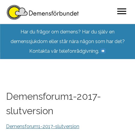
Skip
Har du frågor om demens? Har du själv en
to
demenssjukdom eller står nära någon som har det?
content
Kontakta vår telefonrådgivning.
Demensforum1-2017-
slutversion
Demensforum1-2017-slutversion