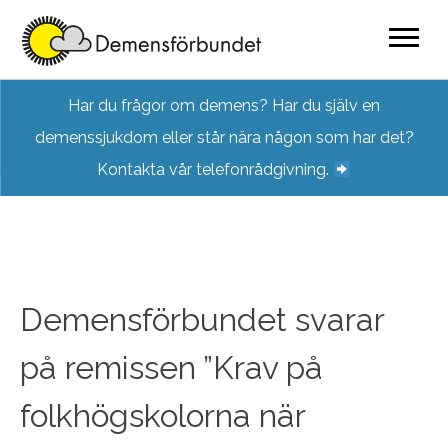
Skip
Har du frågor om demens? Har du själv en
to
demenssjukdom eller står nära någon som har det?
content
Kontakta vår telefonrådgivning.
Demensförbundet svarar
på remissen ”Krav på
folkhögskolorna när