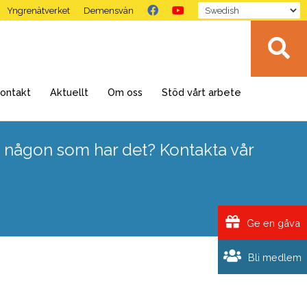
Yngrenätverket
Demensvän
ontakt
Aktuellt
Om oss
Stöd vårt arbete
 någon som har det? Kontakta vår
Ge en gåva
Bli medlem