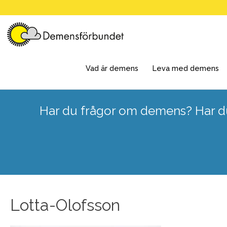
Skip
to
content
Vad är demens
Leva med demens
Har du frågor om demens? Har du
Lotta-Olofsson