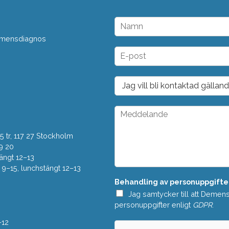
N
a
 demensdiagnos
m
n
E
*
-
p
o
D
s
r
t
o
*
p
M
d
e
o
d
w
 tr, 117 27 Stockholm
d
n
e
9 20
*
l
ängt 12–13
a
–15, lunchstängt 12–13
n
Behandling av personuppgifte
d
e
Jag samtycker till att Demen
*
personuppgifter enligt
GDPR
.
–12