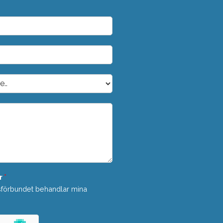
r
*
sförbundet behandlar mina