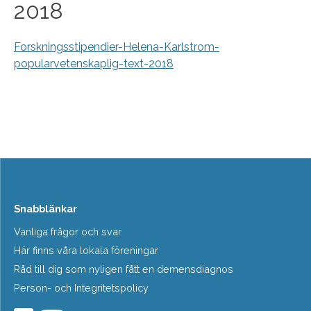
2018
Forskningsstipendier-Helena-Karlstrom-
popularvetenskaplig-text-2018
Snabblänkar
Vanliga frågor och svar
Här finns våra lokala föreningar
Råd till dig som nyligen fått en demensdiagnos
Person- och Integritetspolicy