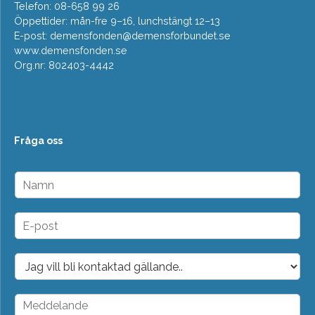
Telefon: 08-658 99 26
Öppettider: mån-fre 9–16, lunchstängt 12–13
E-post:
demensfonden@demensforbundet.se
www.demensfonden.se
Org.nr: 802403-4442
Fråga oss
N
a
m
n
E
*
-
p
o
D
s
r
t
o
*
p
M
d
e