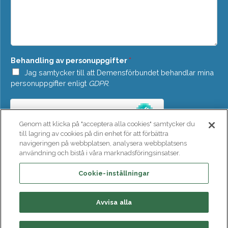
o
d
w
d
n
e
*
l
a
n
Behandling av personuppgifter
*
d
e
Jag samtycker till att Demensförbundet behandlar mina
*
personuppgifter enligt
GDPR
.
Genom att klicka på "acceptera alla cookies" samtycker du
till lagring av cookies på din enhet för att förbättra
navigeringen på webbplatsen, analysera webbplatsens
användning och bistå i våra marknadsföringsinsatser.
SKICKA
Cookie-inställningar
Avvisa alla