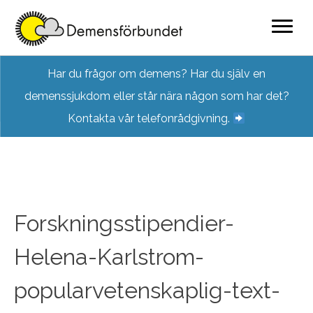
Skip
Har du frågor om demens? Har du själv en
to
demenssjukdom eller står nära någon som har det?
content
Kontakta vår telefonrådgivning.
Forskningsstipendier-
Helena-Karlstrom-
popularvetenskaplig-text-