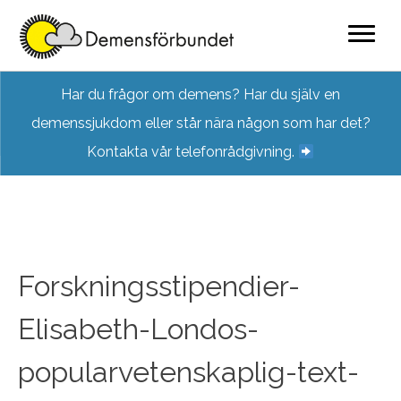
Skip
Har du frågor om demens? Har du själv en
to
demenssjukdom eller står nära någon som har det?
content
Kontakta vår telefonrådgivning.
Forskningsstipendier-
Elisabeth-Londos-
popularvetenskaplig-text-