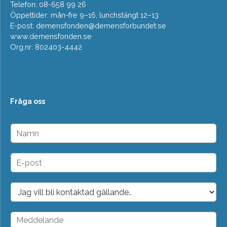
Telefon: 08-658 99 26
Öppettider: mån-fre 9–16, lunchstängt 12–13
E-post:
demensfonden@demensforbundet.se
www.demensfonden.se
Org.nr: 802403-4442
Fråga oss
N
a
m
n
E
*
-
p
o
D
s
r
t
o
*
p
M
d
e