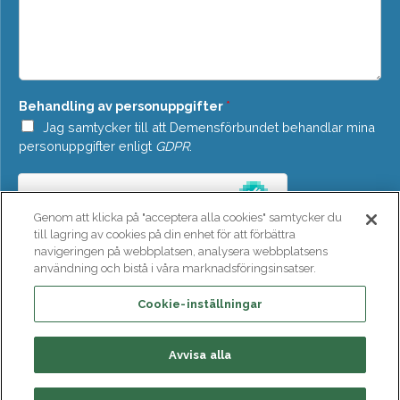
o
d
w
d
n
e
*
l
a
n
Behandling av personuppgifter
*
d
e
Jag samtycker till att Demensförbundet behandlar mina
*
personuppgifter enligt
GDPR
.
Genom att klicka på "acceptera alla cookies" samtycker du
till lagring av cookies på din enhet för att förbättra
navigeringen på webbplatsen, analysera webbplatsens
användning och bistå i våra marknadsföringsinsatser.
SKICKA
Cookie-inställningar
Avvisa alla