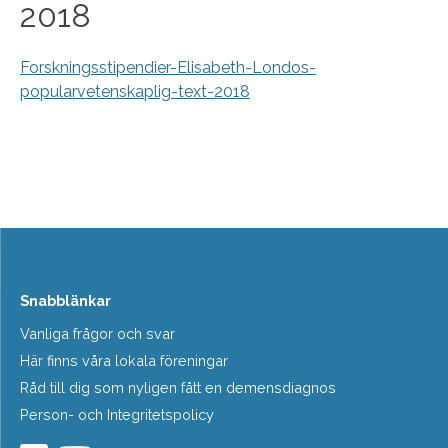
2018
Forskningsstipendier-Elisabeth-Londos-
popularvetenskaplig-text-2018
Snabblänkar
Vanliga frågor och svar
Här finns våra lokala föreningar
Råd till dig som nyligen fått en demensdiagnos
Person- och Integritetspolicy