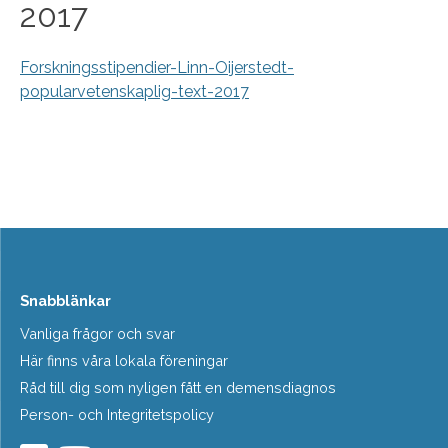
2017
Forskningsstipendier-Linn-Oijerstedt-
popularvetenskaplig-text-2017
Snabblänkar
Vanliga frågor och svar
Här finns våra lokala föreningar
Råd till dig som nyligen fått en demensdiagnos
Person- och Integritetspolicy