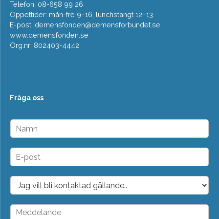
Telefon: 08-658 99 26
Öppettider: mån-fre 9–16, lunchstängt 12–13
E-post:
demensfonden@demensforbundet.se
www.demensfonden.se
Org.nr: 802403-4442
Fråga oss
N
a
m
n
E
*
-
p
o
D
s
r
t
o
*
p
M
d
e