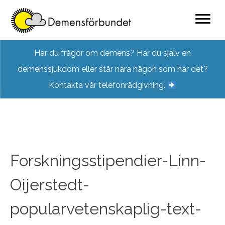
Skip
Har du frågor om demens? Har du själv en
to
demenssjukdom eller står nära någon som har det?
content
Kontakta vår telefonrådgivning.
Forskningsstipendier-Linn-
Oijerstedt-
popularvetenskaplig-text-