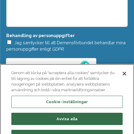
o
d
w
d
n
e
*
l
a
n
Behandling av personuppgifter
*
d
e
Jag samtycker till att Demensförbundet behandlar mina
*
personuppgifter enligt
GDPR
.
Genom att klicka på "acceptera alla cookies" samtycker du
till lagring av cookies på din enhet för att förbättra
navigeringen på webbplatsen, analysera webbplatsens
användning och bistå i våra marknadsföringsinsatser.
SKICKA
Cookie-inställningar
Avvisa alla