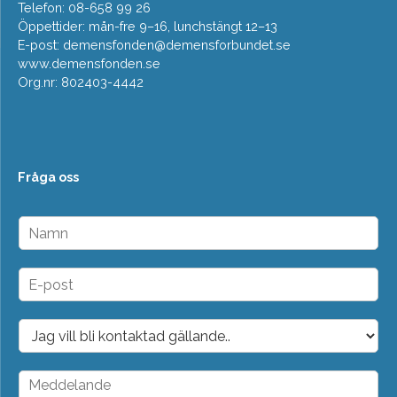
Telefon: 08-658 99 26
Öppettider: mån-fre 9–16, lunchstängt 12–13
E-post:
demensfonden@demensforbundet.se
www.demensfonden.se
Org.nr: 802403-4442
Fråga oss
N
a
m
n
E
*
-
p
o
D
s
r
t
o
*
p
M
d
e