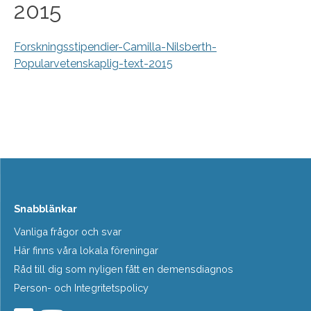
2015
Forskningsstipendier-Camilla-Nilsberth-
Popularvetenskaplig-text-2015
Snabblänkar
Vanliga frågor och svar
Här finns våra lokala föreningar
Råd till dig som nyligen fått en demensdiagnos
Person- och Integritetspolicy