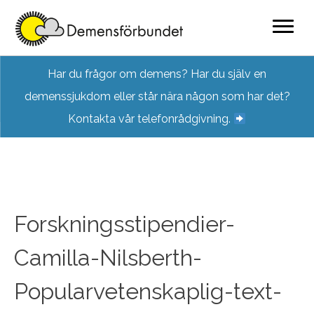
Skip
Har du frågor om demens? Har du själv en
to
demenssjukdom eller står nära någon som har det?
content
Kontakta vår telefonrådgivning.
Forskningsstipendier-
Camilla-Nilsberth-
Popularvetenskaplig-text-