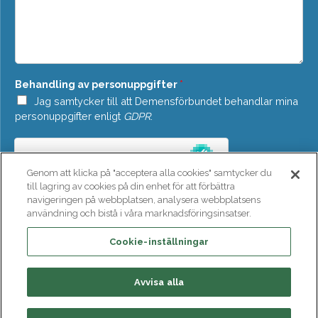
o
d
w
d
n
e
*
l
a
n
Behandling av personuppgifter
*
d
e
Jag samtycker till att Demensförbundet behandlar mina
*
personuppgifter enligt
GDPR
.
Genom att klicka på "acceptera alla cookies" samtycker du
till lagring av cookies på din enhet för att förbättra
navigeringen på webbplatsen, analysera webbplatsens
användning och bistå i våra marknadsföringsinsatser.
SKICKA
Cookie-inställningar
Avvisa alla