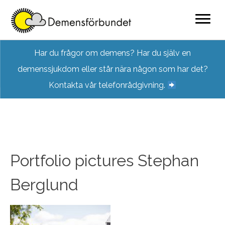
Skip
Har du frågor om demens? Har du själv en
to
demenssjukdom eller står nära någon som har det?
content
Kontakta vår telefonrådgivning.
Portfolio pictures Stephan
Berglund