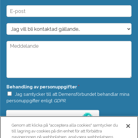
m
n
E
*
-
p
o
D
s
r
t
o
*
p
M
d
e
o
d
w
d
n
e
*
l
a
n
Behandling av personuppgifter
*
d
e
Jag samtycker till att Demensförbundet behandlar mina
*
personuppgifter enligt
GDPR
.
Genom att klicka på "acceptera alla cookies" samtycker du
till lagring av cookies på din enhet för att förbättra
navigeringen på webbplatsen, analysera webbplatsens