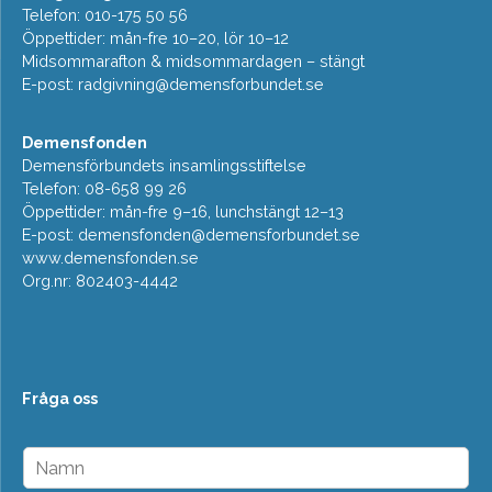
Telefon: 010-175 50 56
Öppettider: mån-fre 10–20, lör 10–12
Midsommarafton & midsommardagen – stängt
E-post:
radgivning@demensforbundet.se
Demensfonden
Demensförbundets insamlingsstiftelse
Telefon: 08-658 99 26
Öppettider: mån-fre 9–16, lunchstängt 12–13
E-post:
demensfonden@demensforbundet.se
www.demensfonden.se
Org.nr: 802403-4442
Fråga oss
N
a