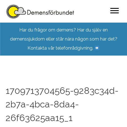
Skip
Har du frågor om demens? Har du själv en
to
demenssjukdom eller står nära någon som har det?
content
Kontakta vår telefonrådgivning.
1709713704565-9283c34d-
2b7a-4bca-8da4-
26f63625aa15_1