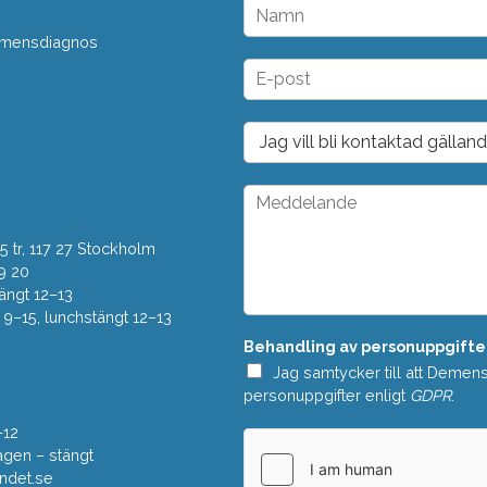
N
a
 demensdiagnos
m
n
E
*
-
p
o
D
s
r
t
o
*
p
M
d
e
o
d
w
 tr, 117 27 Stockholm
d
n
e
9 20
*
l
ängt 12–13
a
–15, lunchstängt 12–13
n
Behandling av personuppgifte
d
e
Jag samtycker till att Demen
*
personuppgifter enligt
GDPR
.
–12
gen – stängt
ndet.se