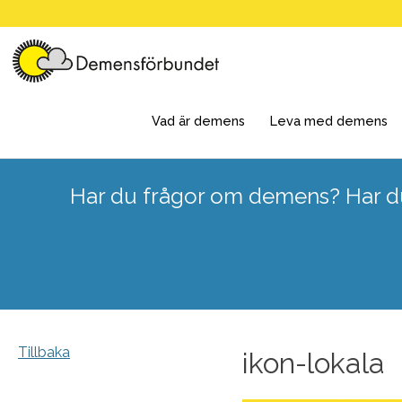
Skip
to
content
Vad är demens
Leva med demens
Har du frågor om demens? Har du
Tillbaka
ikon-lokala