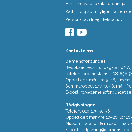
Här finns våra lokala föreningar
Råd till dig som nyligen fått en
Person- och Integritetspolicy
Kontakta oss
Demensförbundet
Besöksadress: Lundagatan 42 A, 5
Telefon förbundskansli: 08-658 9
Öppettider: mån-fre 9–16, lunchst
Sommaröppet 1/7–10/8: mån-fre 9
E-post:
rdr@demensforbundet.se
Rådgivningen
Telefon: 010-175 50 56
Öppettider: mån-fre 10–20, lör 10
Midsommarafton & midsommarda
E-post:
radgivning@demensforbu