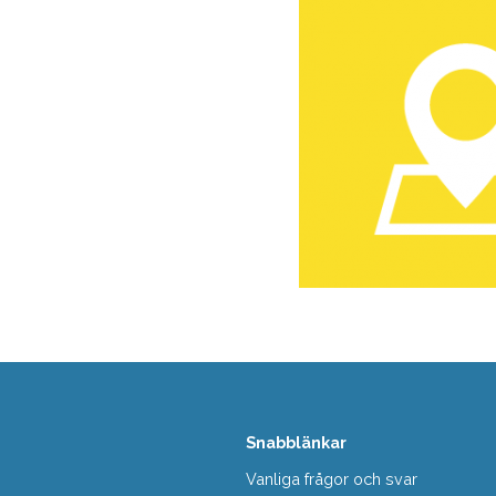
Snabblänkar
Vanliga frågor och svar