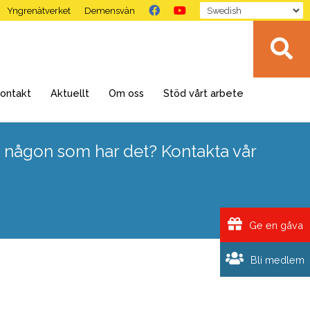
Yngrenätverket
Demensvän
ontakt
Aktuellt
Om oss
Stöd vårt arbete
 någon som har det? Kontakta vår
Ge en gåva
Bli medlem