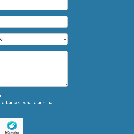
r
*
sförbundet behandlar mina