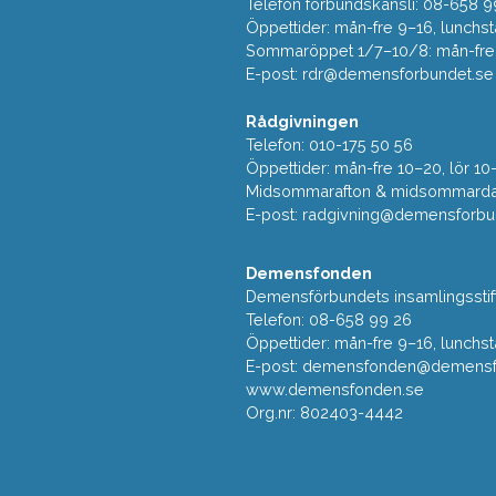
Telefon förbundskansli: 08-658 9
Öppettider: mån-fre 9–16, lunchst
Sommaröppet 1/7–10/8: mån-fre 9
E-post:
rdr@demensforbundet.se
Rådgivningen
Telefon: 010-175 50 56
Öppettider: mån-fre 10–20, lör 10
Midsommarafton & midsommarda
E-post:
radgivning@demensforbu
Demensfonden
Demensförbundets insamlingsstif
Telefon: 08-658 99 26
Öppettider: mån-fre 9–16, lunchst
E-post:
demensfonden@demensfo
www.demensfonden.se
Org.nr: 802403-4442