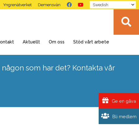
Yngrenätverket
Demensvän
ontakt
Aktuellt
Om oss
Stöd vårt arbete
 någon som har det? Kontakta vår
Ge en gåva
Bli medlem