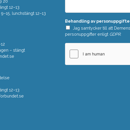
e
9 20
*
l
ängt 12–13
a
–15, lunchstängt 12–13
n
Behandling av personuppgifte
d
e
Jag samtycker till att Demen
*
personuppgifter enligt
GDPR
.
–12
gen – stängt
ndet.se
telse
ängt 12–13
rbundet.se