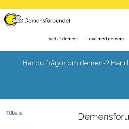
Skip
to
content
Vad är demens
Leva med demens
Har du frågor om demens? Har du
Tillbaka
Demensforu