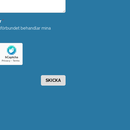
r
*
sförbundet behandlar mina
SKICKA