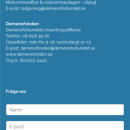
Midsommarafton & midsommardagen – stängt
E-post:
radgivning@demensforbundet.se
Demensfonden
Demensförbundets insamlingsstiftelse
Telefon: 08-658 99 26
Öppettider: mån-fre 9–16, lunchstängt 12–13
E-post:
demensfonden@demensforbundet.se
www.demensfonden.se
Org.nr: 802403-4442
Fråga oss
N
a
m
n
E
*
-