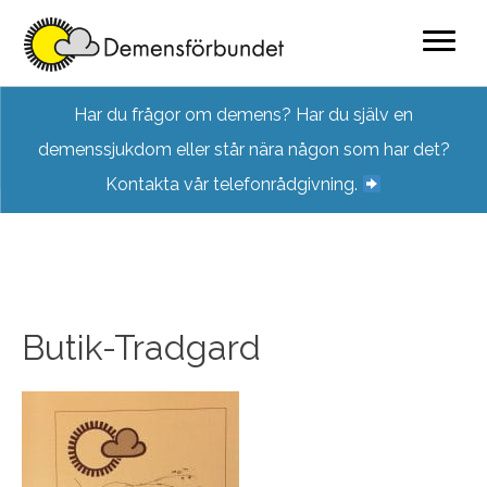
Skip
Har du frågor om demens? Har du själv en
to
demenssjukdom eller står nära någon som har det?
content
Kontakta vår telefonrådgivning.
Butik-Tradgard