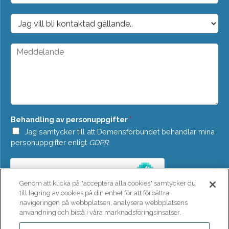
p
o
D
s
r
t
o
*
p
M
d
e
o
d
w
d
n
e
*
l
a
n
Behandling av personuppgifter
*
d
e
Jag samtycker till att Demensförbundet behandlar mina
*
personuppgifter enligt
GDPR
.
Genom att klicka på "acceptera alla cookies" samtycker du
till lagring av cookies på din enhet för att förbättra
navigeringen på webbplatsen, analysera webbplatsens
användning och bistå i våra marknadsföringsinsatser.
SKICKA