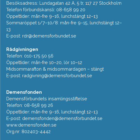
Besöksadress: Lundagatan 42 A, 5 tr, 117 27 Stockholm
Telefon förbundskansli: 08-658 99 20
Öppettider: mån-fre 9–16, lunchstängt 12–13
Sommaröppet 1/7–10/8: mån-fre 9–15, lunchstängt 12–
13
E-post:
rdr@demensforbundet.se
Rådgivningen
Telefon: 010-175 50 56
Öppettider: mån-fre 10–20, lör 10–12
Midsommarafton & midsommardagen – stängt
E-post:
radgivning@demensforbundet.se
Demensfonden
Demensförbundets insamlingsstiftelse
Telefon: 08-658 99 26
Öppettider: mån-fre 9–16, lunchstängt 12–13
E-post:
demensfonden@demensforbundet.se
www.demensfonden.se
Org.nr: 802403-4442