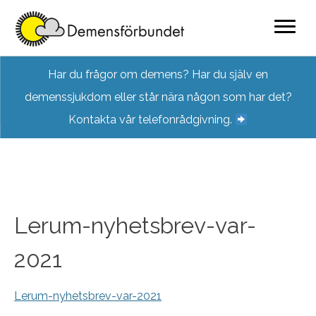
Skip
Har du frågor om demens? Har du själv en
to
demenssjukdom eller står nära någon som har det?
content
Kontakta vår telefonrådgivning.
Lerum-nyhetsbrev-var-
2021
Lerum-nyhetsbrev-var-2021