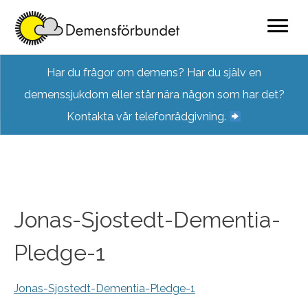
Skip
Har du frågor om demens? Har du själv en
to
demenssjukdom eller står nära någon som har det?
content
Kontakta vår telefonrådgivning.
Jonas-Sjostedt-Dementia-
Pledge-1
Jonas-Sjostedt-Dementia-Pledge-1