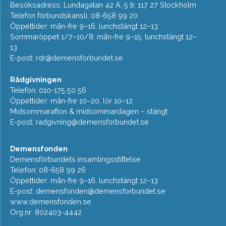
Besöksadress: Lundagatan 42 A, 5 tr, 117 27 Stockholm
Telefon förbundskansli: 08-658 99 20
Öppettider: mån-fre 9–16, lunchstängt 12–13
Sommaröppet 1/7–10/8: mån-fre 9–15, lunchstängt 12–
13
E-post:
rdr@demensforbundet.se
Rådgivningen
Telefon: 010-175 50 56
Öppettider: mån-fre 10–20, lör 10–12
Midsommarafton & midsommardagen – stängt
E-post:
radgivning@demensforbundet.se
Demensfonden
Demensförbundets insamlingsstiftelse
Telefon: 08-658 99 26
Öppettider: mån-fre 9–16, lunchstängt 12–13
E-post:
demensfonden@demensforbundet.se
www.demensfonden.se
Org.nr: 802403-4442