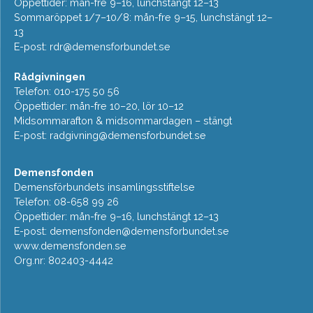
Öppettider: mån-fre 9–16, lunchstängt 12–13
Sommaröppet 1/7–10/8: mån-fre 9–15, lunchstängt 12–
13
E-post:
rdr@demensforbundet.se
Rådgivningen
Telefon: 010-175 50 56
Öppettider: mån-fre 10–20, lör 10–12
Midsommarafton & midsommardagen – stängt
E-post:
radgivning@demensforbundet.se
Demensfonden
Demensförbundets insamlingsstiftelse
Telefon: 08-658 99 26
Öppettider: mån-fre 9–16, lunchstängt 12–13
E-post:
demensfonden@demensforbundet.se
www.demensfonden.se
Org.nr: 802403-4442