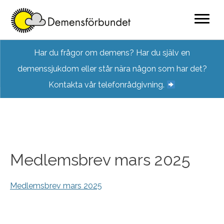
Skip
Har du frågor om demens? Har du själv en
to
demenssjukdom eller står nära någon som har det?
content
Kontakta vår telefonrådgivning.
Medlemsbrev mars 2025
Medlemsbrev mars 2025