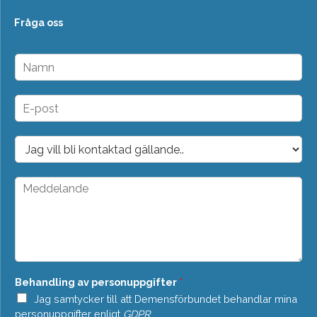
Fråga oss
N
a
m
n
E
*
-
p
o
D
s
r
t
o
*
p
M
d
e
o
d
w
d
n
e
*
l
a
n
Behandling av personuppgifter
*
d
e
Jag samtycker till att Demensförbundet behandlar mina
*
personuppgifter enligt
GDPR
.