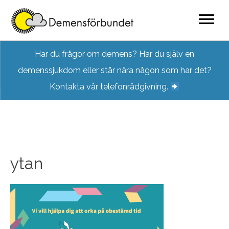
Skip
Har du frågor om demens? Har du själv en
to
demenssjukdom eller står nära någon som har det?
content
Kontakta vår telefonrådgivning.
ytan