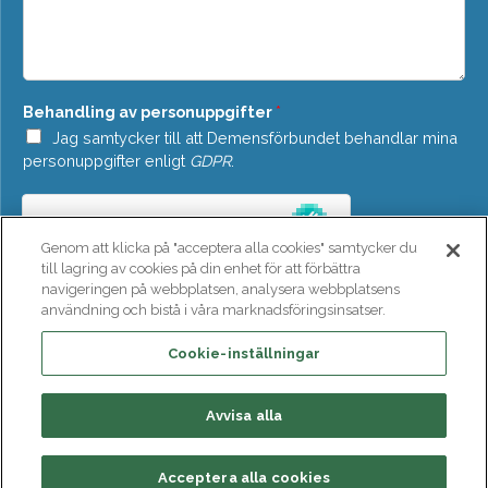
w
d
n
e
*
l
a
n
Behandling av personuppgifter
*
d
e
Jag samtycker till att Demensförbundet behandlar mina
*
personuppgifter enligt
GDPR
.
Genom att klicka på "acceptera alla cookies" samtycker du
till lagring av cookies på din enhet för att förbättra
navigeringen på webbplatsen, analysera webbplatsens
användning och bistå i våra marknadsföringsinsatser.
SKICKA
Cookie-inställningar
Avvisa alla
Acceptera alla cookies