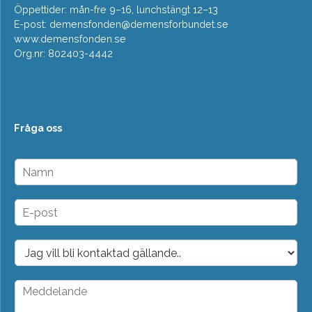
Öppettider: mån-fre 9–16, lunchstängt 12–13
E-post:
demensfonden@demensforbundet.se
www.demensfonden.se
Org.nr: 802403-4442
Fråga oss
N
a
m
n
E
*
-
p
o
D
s
r
t
o
*
p
M
d
e
o
d