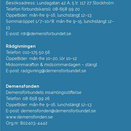
Besöksadress: Lundagatan 42 A, 5 tr, 117 27 Stockholm
Telefon förbundskansli: 08-658 99 20
Öppettider: mån-fre 9–16, lunchstängt 12–13
Sommaröppet 1/7–10/8: mån-fre 9–15, lunchstängt 12–
13
E-post:
rdr@demensforbundet.se
Rådgivningen
Telefon: 010-175 50 56
Öppettider: mån-fre 10–20, lör 10–12
Midsommarafton & midsommardagen – stängt
E-post:
radgivning@demensforbundet.se
Demensfonden
Demensförbundets insamlingsstiftelse
Telefon: 08-658 99 26
Öppettider: mån-fre 9–16, lunchstängt 12–13
E-post:
demensfonden@demensforbundet.se
www.demensfonden.se
Org.nr: 802403-4442