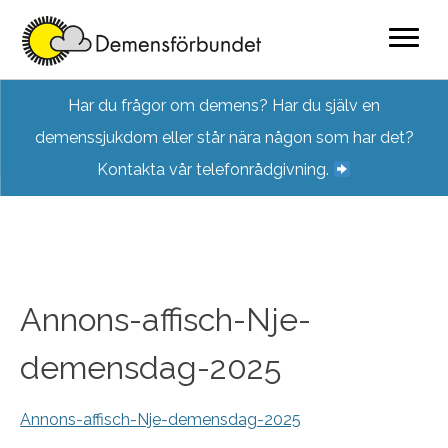
Skip
Har du frågor om demens? Har du själv en
to
demenssjukdom eller står nära någon som har det?
content
Kontakta vår telefonrådgivning.
Annons-affisch-Nje-
demensdag-2025
Annons-affisch-Nje-demensdag-2025