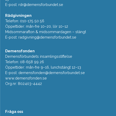
E-post:
rdr@demensforbundet.se
Rådgivningen
Telefon: 010-175 50 56
Öppettider: mån-fre 10–20, lör 10–12
Midsommarafton & midsommardagen – stängt
E-post:
radgivning@demensforbundet.se
Demensfonden
Demensförbundets insamlingsstiftelse
Telefon: 08-658 99 26
Öppettider: mån-fre 9–16, lunchstängt 12–13
E-post:
demensfonden@demensforbundet.se
www.demensfonden.se
Org.nr: 802403-4442
Fråga oss