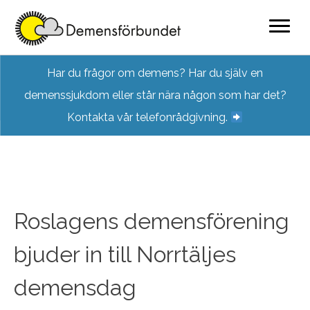
Skip
Har du frågor om demens? Har du själv en
to
demenssjukdom eller står nära någon som har det?
content
Kontakta vår telefonrådgivning.
Roslagens demensförening
bjuder in till Norrtäljes
demensdag