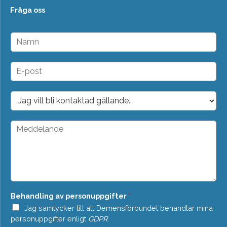
Fråga oss
N
a
m
n
E
*
-
p
o
D
s
r
t
o
*
p
M
d
e
o
d
w
d
n
e
*
l
a
n
Behandling av personuppgifter
*
d
e
Jag samtycker till att Demensförbundet behandlar mina
*
personuppgifter enligt
GDPR
.