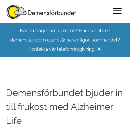
Skip
Har du frågor om demens? Har du själv en
to
demenssjukdom eller står nära någon som har det?
content
Kontakta vår telefonrådgivning.
Demensförbundet bjuder in
till frukost med Alzheimer
Life