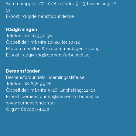
Sommaröppet 1/7–10/8: mån-fre 9–15, lunchstängt 12–
13
E-post:
rdr@demensforbundet.se
Rådgivningen
Telefon: 010-175 50 56
Öppettider: mån-fre 10–20, lör 10–12
Midsommarafton & midsommardagen – stängt
E-post:
radgivning@demensforbundet.se
Demensfonden
Demensförbundets insamlingsstiftelse
Telefon: 08-658 99 26
Öppettider: mån-fre 9–16, lunchstängt 12–13
E-post:
demensfonden@demensforbundet.se
www.demensfonden.se
Org.nr: 802403-4442