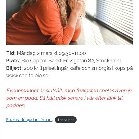
Tid:
Måndag 2 mars kl 09.30–11.00
Plats:
Bio Capitol, Sankt Eriksgatan 82, Stockholm
Biljett:
200 kr (i priset ingår kaffe och smörgås) köps på
www.capitolbio.se
Evenemanget är slutsålt, med frukosten spelas även in
som en podd. Så håll utkik senare i vår efter länk till
podden.
Frukost_Inbjudan_2mars
Ladda ner