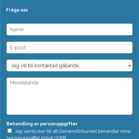
Fråga oss
N
a
m
n
E
*
-
p
o
D
s
r
t
o
*
p
M
d
e
o
d
w
d
n
e
*
l
a
n
Behandling av personuppgifter
*
d
e
Jag samtycker till att Demensförbundet behandlar mina
*
personuppgifter enligt
GDPR
.