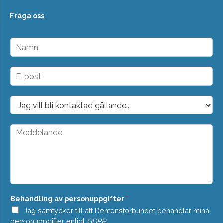
Fråga oss
N
a
m
n
E
*
-
p
o
D
s
r
t
o
*
p
M
d
e
o
d
w
d
n
e
*
l
a
n
Behandling av personuppgifter
*
d
e
Jag samtycker till att Demensförbundet behandlar mina
*
personuppgifter enligt
GDPR
.