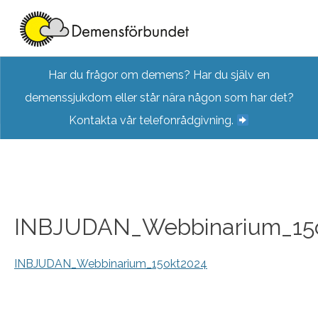
Skip
Har du frågor om demens? Har du själv en
to
demenssjukdom eller står nära någon som har det?
content
Kontakta vår telefonrådgivning.
INBJUDAN_Webbinarium_15
INBJUDAN_Webbinarium_15okt2024