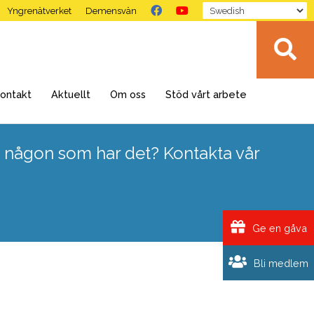
Yngrenätverket
Demensvän
ontakt
Aktuellt
Om oss
Stöd vårt arbete
 någon som har det? Kontakta vår
Ge en gåva
Bli medlem