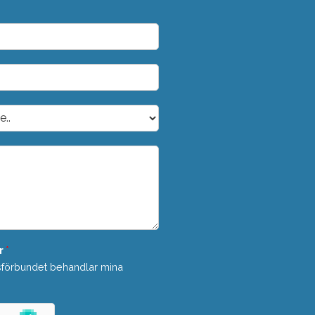
r
*
sförbundet behandlar mina