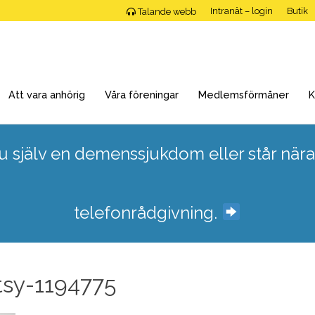
Intranät – login
Butik
Talande webb
Att vara anhörig
Våra föreningar
Medlemsförmåner
K
 själv en demenssjukdom eller står nära
telefonrådgivning.
rtsy-1194775