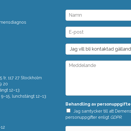
N
a
 demensdiagnos
m
n
E
*
-
p
o
D
s
r
t
o
*
p
M
d
e
o
d
w
 tr, 117 27 Stockholm
d
n
e
9 20
*
l
ängt 12–13
a
–15, lunchstängt 12–13
n
Behandling av personuppgifte
d
e
Jag samtycker till att Demen
*
personuppgifter enligt
GDPR
.
–12