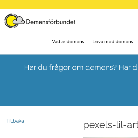
Skip
to
content
Vad är demens
Leva med demens
Har du frågor om demens? Har du
Tillbaka
pexels-lil-a