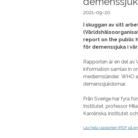
demenssjuka
2021-09-20
I skuggan av sitt ar
(Världshälsoorganisa
report on the public 
för demenssjuka i vär
Rapporten är en del av
information samlas in
medlemsländer. WHO arb
demenssjukdomar.
Från Sverige har fyra fo
Institutet, professor Mii
Karolinska Institutet och
Läs hela rapporten (PDF på e