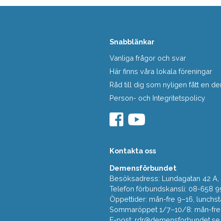
Snabblänkar
Vanliga frågor och svar
Här finns våra lokala föreningar
Råd till dig som nyligen fått en
Person- och Integritetspolicy
Kontakta oss
Demensförbundet
Besöksadress: Lundagatan 42 A, 5
Telefon förbundskansli: 08-658 9
Öppettider: mån-fre 9–16, lunchst
Sommaröppet 1/7–10/8: mån-fre 9
E-post:
rdr@demensforbundet.se