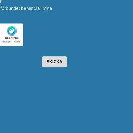
r
*
sförbundet behandlar mina
SKICKA