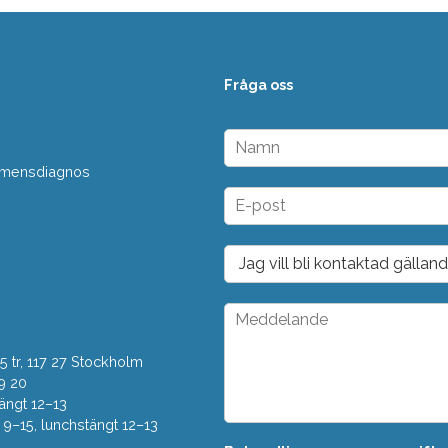
Fråga oss
N
a
 demensdiagnos
m
n
E
*
-
p
o
D
s
r
t
o
*
p
M
d
e
o
d
w
 tr, 117 27 Stockholm
d
n
e
9 20
*
l
ängt 12–13
a
–15, lunchstängt 12–13
n