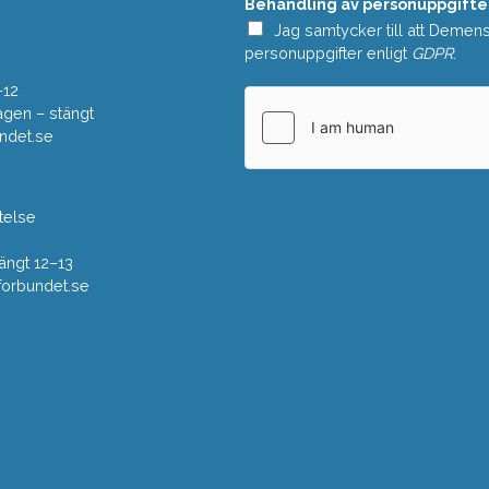
Behandling av personuppgifte
d
e
Jag samtycker till att Demen
*
personuppgifter enligt
GDPR
.
–12
gen – stängt
ndet.se
telse
ängt 12–13
rbundet.se