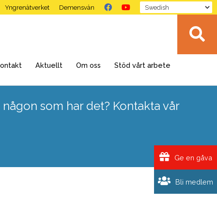
Yngrenätverket
Demensvän
ontakt
Aktuellt
Om oss
Stöd vårt arbete
 någon som har det? Kontakta vår
Ge en gåva
Bli medlem