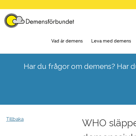
Skip
to
content
Vad är demens
Leva med demens
Har du frågor om demens? Har du
Tillbaka
WHO släpper