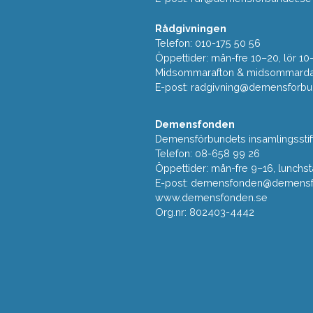
Rådgivningen
Telefon: 010-175 50 56
Öppettider: mån-fre 10–20, lör 10
Midsommarafton & midsommarda
E-post:
radgivning@demensforbu
Demensfonden
Demensförbundets insamlingsstif
Telefon: 08-658 99 26
Öppettider: mån-fre 9–16, lunchst
E-post:
demensfonden@demensfo
www.demensfonden.se
Org.nr: 802403-4442