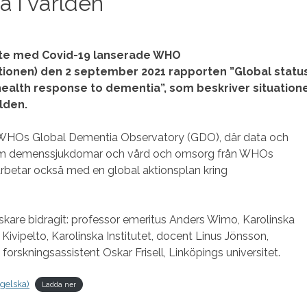
 i världen
bete med Covid-19 lanserade WHO
tionen) den 2 september 2021 rapporten ”Global statu
health response to dementia”, som beskriver situation
lden.
 WHOs Global Dementia Observatory (GDO), där data och
 om demenssjukdomar och vård och omsorg från WHOs
etar också med en global aktionsplan kring
rskare bidragit: professor emeritus Anders Wimo, Karolinska
a Kivipelto, Karolinska Institutet, docent Linus Jönsson,
 forskningsassistent Oskar Frisell, Linköpings universitet.
ngelska)
Ladda ner