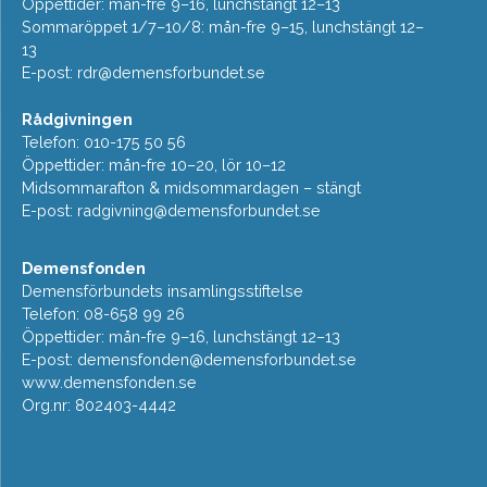
Öppettider: mån-fre 9–16, lunchstängt 12–13
Sommaröppet 1/7–10/8: mån-fre 9–15, lunchstängt 12–
13
E-post:
rdr@demensforbundet.se
Rådgivningen
Telefon: 010-175 50 56
Öppettider: mån-fre 10–20, lör 10–12
Midsommarafton & midsommardagen – stängt
E-post:
radgivning@demensforbundet.se
Demensfonden
Demensförbundets insamlingsstiftelse
Telefon: 08-658 99 26
Öppettider: mån-fre 9–16, lunchstängt 12–13
E-post:
demensfonden@demensforbundet.se
www.demensfonden.se
Org.nr: 802403-4442