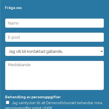
Fråga oss
N
a
m
n
E
*
-
p
o
D
s
r
t
o
*
p
M
d
e
o
d
w
d
n
e
*
l
a
n
Behandling av personuppgifter
*
d
e
Jag samtycker till att Demensförbundet behandlar mina
*
personuppgifter enligt
GDPR
.