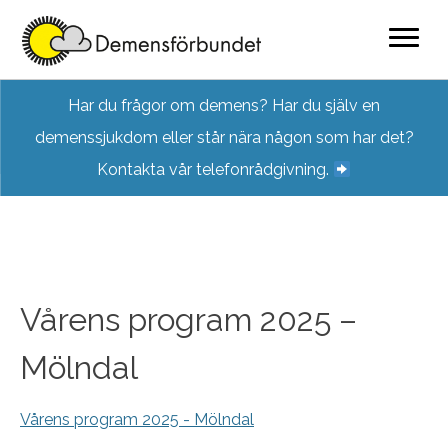
Skip
Har du frågor om demens? Har du själv en
to
demenssjukdom eller står nära någon som har det?
content
Kontakta vår telefonrådgivning.
Vårens program 2025 –
Mölndal
Vårens program 2025 - Mölndal