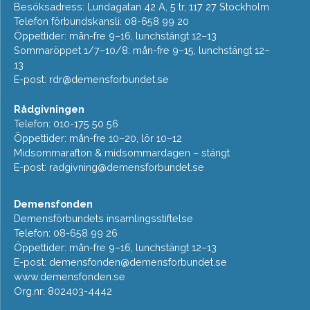
Besöksadress: Lundagatan 42 A, 5 tr, 117 27 Stockholm
Telefon förbundskansli: 08-658 99 20
Öppettider: mån-fre 9–16, lunchstängt 12–13
Sommaröppet 1/7–10/8: mån-fre 9–15, lunchstängt 12–
13
E-post:
rdr@demensforbundet.se
Rådgivningen
Telefon: 010-175 50 56
Öppettider: mån-fre 10–20, lör 10–12
Midsommarafton & midsommardagen – stängt
E-post:
radgivning@demensforbundet.se
Demensfonden
Demensförbundets insamlingsstiftelse
Telefon: 08-658 99 26
Öppettider: mån-fre 9–16, lunchstängt 12–13
E-post:
demensfonden@demensforbundet.se
www.demensfonden.se
Org.nr: 802403-4442