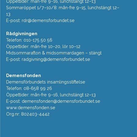
Öppettider: mån-fre 9–16, lunchstängt 12–13
Sommaröppet 1/7–10/8: mån-fre 9–15, lunchstängt 12–
13
E-post:
rdr@demensforbundet.se
Rådgivningen
Telefon: 010-175 50 56
Öppettider: mån-fre 10–20, lör 10–12
Midsommarafton & midsommardagen – stängt
E-post:
radgivning@demensforbundet.se
Demensfonden
Demensförbundets insamlingsstiftelse
Telefon: 08-658 99 26
Öppettider: mån-fre 9–16, lunchstängt 12–13
E-post:
demensfonden@demensforbundet.se
www.demensfonden.se
Org.nr: 802403-4442