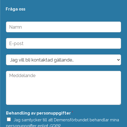
Fråga oss
N
a
m
n
E
*
-
p
o
D
s
r
t
o
*
p
M
d
e
o
d
w
d
n
e
*
l
a
n
Behandling av personuppgifter
*
d
e
Jag samtycker till att Demensförbundet behandlar mina
*
personuppgifter enligt
GDPR
.