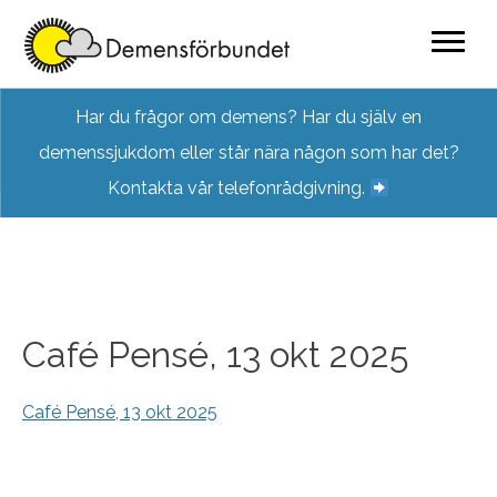
Skip
Har du frågor om demens? Har du själv en
to
demenssjukdom eller står nära någon som har det?
content
Kontakta vår telefonrådgivning.
Café Pensé, 13 okt 2025
Café Pensé, 13 okt 2025