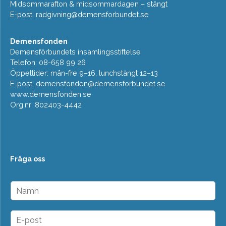
Midsommarafton & midsommardagen – stängt
E-post:
radgivning@demensforbundet.se
Demensfonden
Demensförbundets insamlingsstiftelse
Telefon: 08-658 99 26
Öppettider: mån-fre 9–16, lunchstängt 12–13
E-post:
demensfonden@demensforbundet.se
www.demensfonden.se
Org.nr: 802403-4442
Fråga oss
N
a
m
n
E
*
-