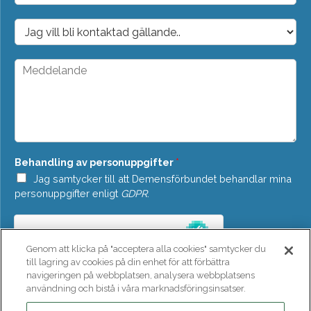
p
o
D
s
r
t
o
*
p
M
d
e
o
d
w
d
n
e
*
l
a
n
Behandling av personuppgifter
*
d
e
Jag samtycker till att Demensförbundet behandlar mina
*
personuppgifter enligt
GDPR
.
Genom att klicka på "acceptera alla cookies" samtycker du
till lagring av cookies på din enhet för att förbättra
navigeringen på webbplatsen, analysera webbplatsens
användning och bistå i våra marknadsföringsinsatser.
SKICKA