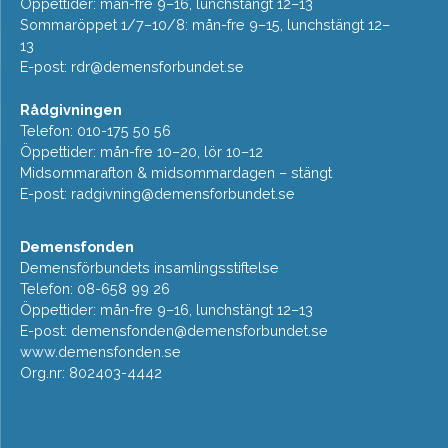
Öppettider: mån-fre 9–16, lunchstängt 12–13
Sommaröppet 1/7–10/8: mån-fre 9–15, lunchstängt 12–
13
E-post:
rdr@demensforbundet.se
Rådgivningen
Telefon: 010-175 50 56
Öppettider: mån-fre 10–20, lör 10–12
Midsommarafton & midsommardagen – stängt
E-post:
radgivning@demensforbundet.se
Demensfonden
Demensförbundets insamlingsstiftelse
Telefon: 08-658 99 26
Öppettider: mån-fre 9–16, lunchstängt 12–13
E-post:
demensfonden@demensforbundet.se
www.demensfonden.se
Org.nr: 802403-4442