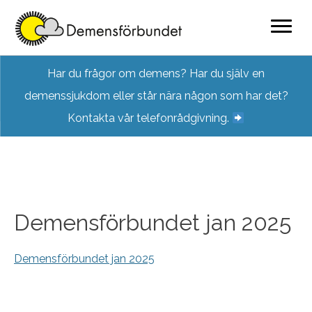
Skip
Har du frågor om demens? Har du själv en
to
demenssjukdom eller står nära någon som har det?
content
Kontakta vår telefonrådgivning.
Demensförbundet jan 2025
Demensförbundet jan 2025