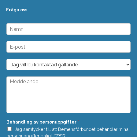
Fråga oss
N
a
m
n
E
*
-
p
o
D
s
r
t
o
*
p
M
d
e
o
d
w
d
n
e
*
l
a
n
Behandling av personuppgifter
*
d
e
Jag samtycker till att Demensförbundet behandlar mina
*
personuppgifter enligt
GDPR
.