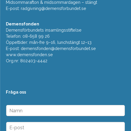
Midsommarafton & midsommardagen – stängt
E-post:
radgivning@demensforbundet.se
Demensfonden
Demensförbundets insamlingsstiftelse
Telefon: 08-658 99 26
Öppettider: mån-fre 9–16, lunchstängt 12–13
E-post:
demensfonden@demensforbundet.se
www.demensfonden.se
Org.nr: 802403-4442
Fråga oss
N
a
m
n
E
*
-