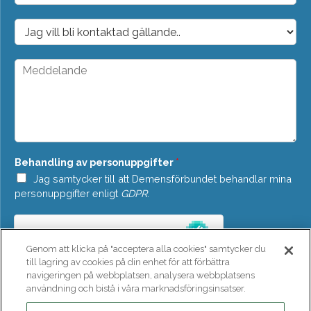
p
o
D
s
r
t
o
*
p
M
d
e
o
d
w
d
n
e
*
l
a
n
Behandling av personuppgifter
*
d
e
Jag samtycker till att Demensförbundet behandlar mina
*
personuppgifter enligt
GDPR
.
Genom att klicka på "acceptera alla cookies" samtycker du
till lagring av cookies på din enhet för att förbättra
navigeringen på webbplatsen, analysera webbplatsens
användning och bistå i våra marknadsföringsinsatser.
SKICKA