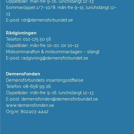
Öppettider: mån-fre 9–16, lunchstängt 12–13
Sommaröppet 1/7–10/8: mån-fre 9–15, lunchstängt 12–
13
E-post:
rdr@demensforbundet.se
Rådgivningen
Telefon: 010-175 50 56
Öppettider: mån-fre 10–20, lör 10–12
Midsommarafton & midsommardagen – stängt
E-post:
radgivning@demensforbundet.se
Demensfonden
Demensförbundets insamlingsstiftelse
Telefon: 08-658 99 26
Öppettider: mån-fre 9–16, lunchstängt 12–13
E-post:
demensfonden@demensforbundet.se
www.demensfonden.se
Org.nr: 802403-4442