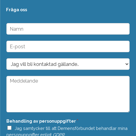
Fråga oss
N
a
m
n
E
*
-
p
o
D
s
r
t
o
*
p
M
d
e
o
d
w
d
n
e
*
l
a
n
Behandling av personuppgifter
*
d
e
Jag samtycker till att Demensförbundet behandlar mina
*
personuppgifter enligt
GDPR
.