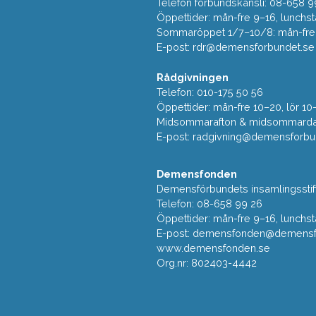
Telefon förbundskansli: 08-658 9
Öppettider: mån-fre 9–16, lunchst
Sommaröppet 1/7–10/8: mån-fre 9
E-post:
rdr@demensforbundet.se
Rådgivningen
Telefon: 010-175 50 56
Öppettider: mån-fre 10–20, lör 10
Midsommarafton & midsommarda
E-post:
radgivning@demensforbu
Demensfonden
Demensförbundets insamlingsstif
Telefon: 08-658 99 26
Öppettider: mån-fre 9–16, lunchst
E-post:
demensfonden@demensfo
www.demensfonden.se
Org.nr: 802403-4442