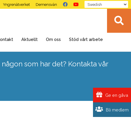
Yngrenätverket
Demensvän
ontakt
Aktuellt
Om oss
Stöd vårt arbete
 någon som har det? Kontakta vår
Ge en gåva
Bli medlem