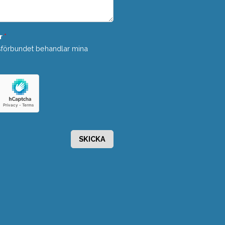
r
*
sförbundet behandlar mina
SKICKA