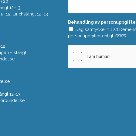
e
9 20
*
l
ängt 12–13
a
–15, lunchstängt 12–13
n
Behandling av personuppgifte
d
e
Jag samtycker till att Demen
*
personuppgifter enligt
GDPR
.
–12
gen – stängt
ndet.se
telse
ängt 12–13
rbundet.se