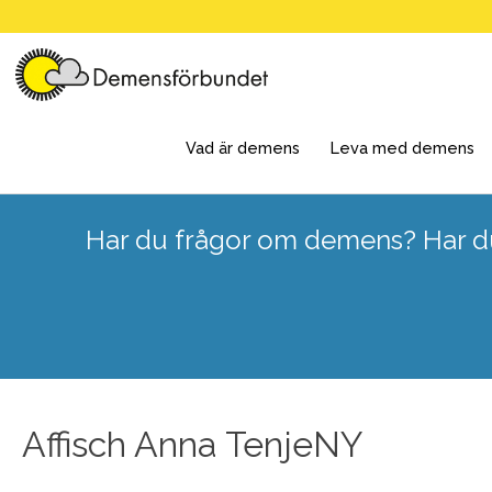
Skip
to
content
Vad är demens
Leva med demens
Har du frågor om demens? Har du
Affisch Anna TenjeNY